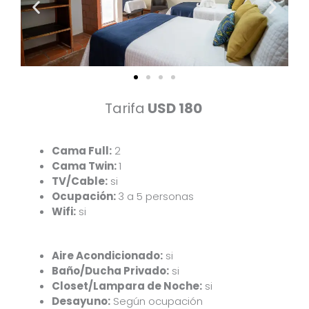
Tarifa
USD 180
Cama Full:
2
Cama Twin:
1
TV/Cable:
si
Ocupación:
3 a 5 personas
Wifi:
si
Aire Acondicionado:
si
Baño/Ducha Privado:
si
Closet/Lampara de Noche:
si
Desayuno:
Según ocupación