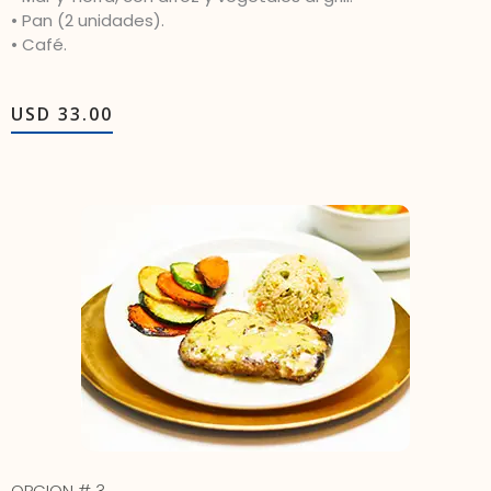
• Pan (2 unidades).
• Café.
USD 33.00
OPCION # 3